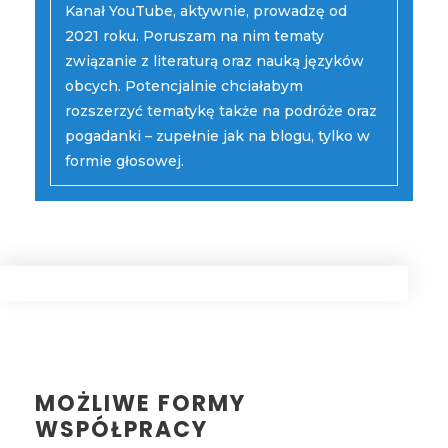
Kanał YouTube, aktywnie, prowadzę od
YOUTUBE ROZPOCZYNA SIĘ
2021 roku. Poruszam na nim tematy
związanie z literaturą oraz nauką języków
OD 500ZŁ/NETTO.
obcych. Potencjalnie chciałabym
rozszerzyć tematykę także na podróże oraz
pogadanki – zupełnie jak na blogu, tylko w
formie głosowej.
MOŻLIWE FORMY
WSPÓŁPRACY