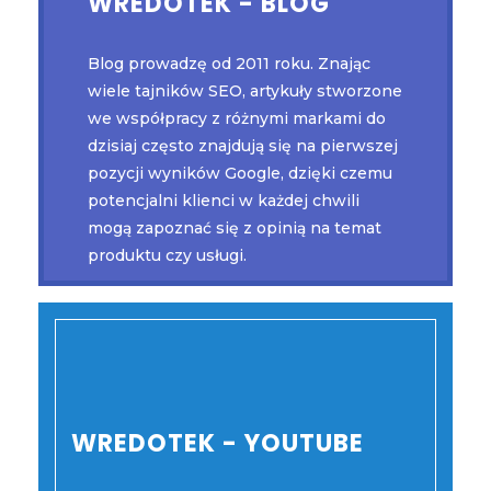
WREDOTEK - BLOG
KOSZT DZIAŁAŃ NA
Blog prowadzę od 2011 roku. Znając
wiele tajników SEO, artykuły stworzone
BLOGU ROZPOCZYNA SIĘ
we współpracy z różnymi markami do
OD 800ZŁ/NETTO.
dzisiaj często znajdują się na pierwszej
pozycji wyników Google, dzięki czemu
potencjalni klienci w każdej chwili
mogą zapoznać się z opinią na temat
produktu czy usługi.
WREDOTEK - YOUTUBE
KOSZT DZIAŁAŃ NA