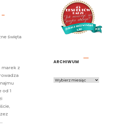
zne święta
ARCHIWUM
h marek z
wprowadza
ynajmu
e od 1
i
ście,
rzez
..