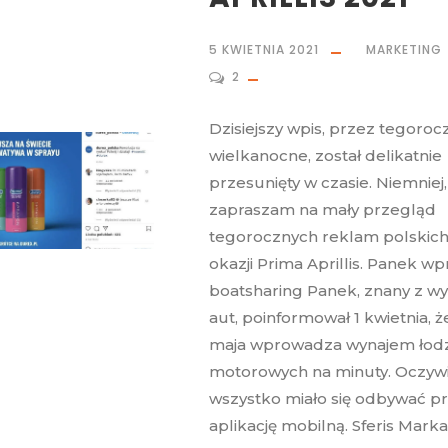
5 KWIETNIA 2021
MARKETING
2
Dzisiejszy wpis, przez tegoroc
wielkanocne, został delikatnie
przesunięty w czasie. Niemniej,
zapraszam na mały przegląd
tegorocznych reklam polskic
okazji Prima Aprillis. Panek 
boatsharing Panek, znany z w
aut, poinformował 1 kwietnia, ż
maja wprowadza wynajem łodz
motorowych na minuty. Oczywi
wszystko miało się odbywać p
aplikację mobilną. Sferis Marka.