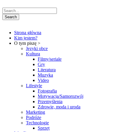
Strona główna
Kim jestem?
O tym piszę >
Języki obce
Kultura
Filmy/seriale
Gry
Literatura
Muzyka
Video
Lifestyle
Fotografia
Motywacja/Samorozwój
Przemyślenia
Zdrowie, moda i uroda
Marketing
Podróże
Technologie
Sprzęt