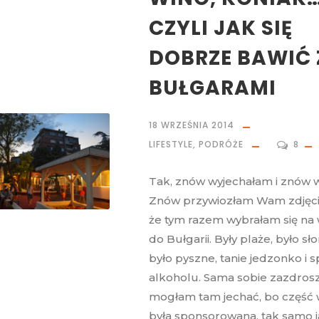
CZYLI JAK SIĘ
DOBRZE BAWIĆ 
BUŁGARAMI
18 WRZEŚNIA 2014
LIFESTYLE
,
PODRÓŻE
8
Tak, znów wyjechałam i znów 
Znów przywiozłam Wam zdjęcia
że tym razem wybrałam się na
do Bułgarii. Były plaże, było sł
było pyszne, tanie jedzonko i 
alkoholu. Sama sobie zazdrosz
mogłam tam jechać, bo część
była sponsorowana, tak samo 