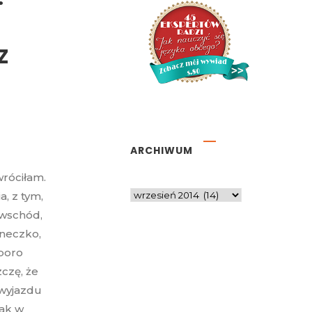
Z
ARCHIWUM
wróciłam.
, z tym,
 wschód,
oneczko,
sporo
czę, że
 wyjazdu
jak w