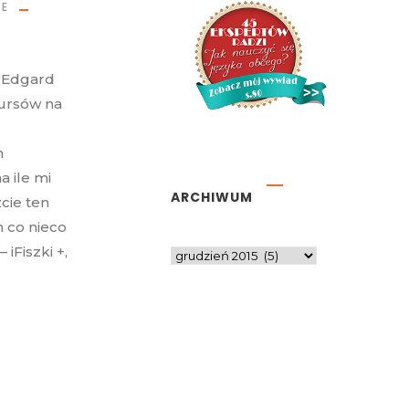
CE
o Edgard
kursów na
m
a ile mi
ARCHIWUM
cie ten
 co nieco
 iFiszki +,