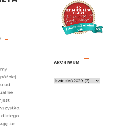
A
ARCHIWUM
śmy
 później
tu od
ualnie
 jest
wszystko.
, dlatego
uję, że