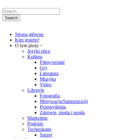
Strona główna
Kim jestem?
O tym piszę >
Języki obce
Kultura
Filmy/seriale
Gry
Literatura
Muzyka
Video
Lifestyle
Fotografia
Motywacja/Samorozwój
Przemyślenia
Zdrowie, moda i uroda
Marketing
Podróże
Technologie
Sprzęt