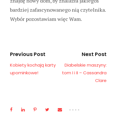
znajdę nowy dom, by znalazła jakiegoś
bardziej zafascynowanego nią czytelnika.
Wybór pozostawiam więc Wam.
Previous Post
Next Post
Kobiety kochają karty
Diabelskie maszyny:
upominkowe!
tom I i II – Cassandra
Clare