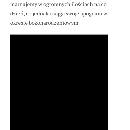
marnujemy w ogromnych ilościach na co
dzień, co jednak osiąga swoje apogeum w
okresie bożonarodzeniowym.