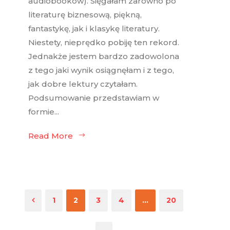
audiobooków). Sięgałam zarówno po
literaturę biznesową, piękną,
fantastykę, jak i klasykę literatury.
Niestety, nieprędko pobiję ten rekord.
Jednakże jestem bardzo zadowolona
z tego jaki wynik osiągnęłam i z tego,
jak dobre lektury czytałam.
Podsumowanie przedstawiam w
formie...
Read More
1
2
3
4
…
20